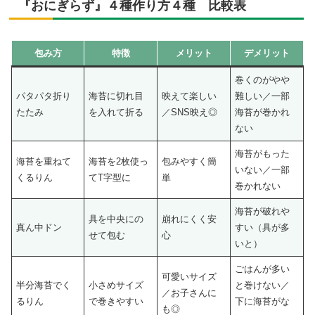
『おにぎらず』４種作り方４種 比較表
包み方
特徴
メリット
デメリット
巻くのがやや
パタパタ折り
海苔に切れ目
映えて楽しい
難しい／一部
たたみ
を入れて折る
／SNS映え◎
海苔が巻かれ
ない
海苔がもった
海苔を重ねて
海苔を2枚使っ
包みやすく簡
いない／一部
くるりん
てT字型に
単
巻かれない
海苔が破れや
具を中央にの
崩れにくく安
真ん中ドン
すい（具が多
せて包む
心
いと）
ごはんが多い
可愛いサイズ
半分海苔でく
小さめサイズ
と巻けない／
／お子さんに
るりん
で巻きやすい
下に海苔がな
も◎